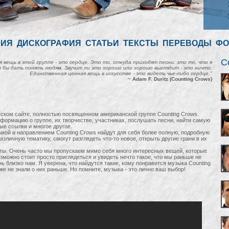
ФИЯ
ДИСКОГРАФИЯ
СТАТЬИ
ТЕКСТЫ
ПЕРЕВОДЫ
ФО
C
 вещь в этой группе - это сердце. Это то, откуда приходят песни: это то, что я
 бы дать понять людям. Звучит ли это хорошо или хорошо выглядит - это ничто.
Единственная ценная вещь в искусстве - это видеть чье-либо сердце."
~ Adam F. Duritz (Counting Crows)
сском сайте, полностью посвященном американской группе Counting Crows.
формацию о группе, их творчестве, участниках, послушать песни, найти самую
ые ссылки и многое другое.
зыкой и направлением Counting Crows найдут для себя более полную, подробную
личную тематику, смогут разглядеть что-то новое, открыть другие грани в их
.
онты. Очень часто мы пропускаем мимо себя много интересных вещей, которые
озможно стоит просто приглядеться и увидеть нечто такое, что мы раньше не
нь близко нам. Я уверена, что найдутся такие, кому понравится музыка Counting
же не знали о них раньше. Но помните, музыка - это лично ваш выбор!