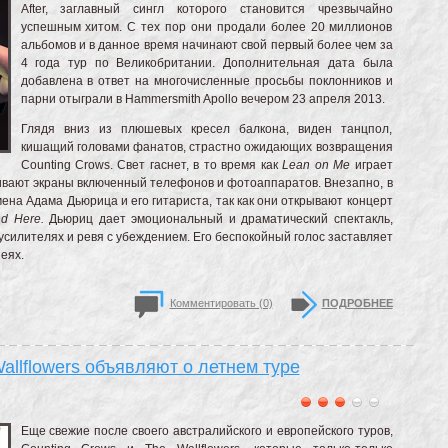
After, заглавный сингл которого становится чрезвычайно
успешным хитом. С тех пор они продали более 20 миллионов
альбомов и в данное время начинают свой первый более чем за
4 года тур по Великобритании. Дополнительная дата была
добавлена в ответ на многочисленные просьбы поклонников и
парни отыграли в Hammersmith Apollo вечером 23 апреля 2013.
Глядя вниз из плюшевых кресел балкона, виден танцпол,
кишащий головами фанатов, страстно ожидающих возвращения
Counting Crows. Свет гаснет, в то время как
Lean on
M
e
играет
хивают экраны включенный телефонов и фотоаппаратов. Внезапно, в
на Адама Дьюрица и его гитариста, так как они открывают концерт
d Here.
Дьюриц дает эмоциональный и драматический спектакль,
 усилителях и ревя с убеждением. Его беспокойный голос заставляет
еях.
Комментировать (0)
ПОДРОБНЕЕ
allflowers объявляют о летнем туре
Еще свежие после своего австралийского и европейского туров,