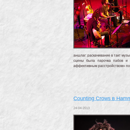
аншлаг: раскачивание в такт музы
сцены была парочка пабов и 
аффективным расстройством» по
Counting Crows в Hamme
24-04-2013