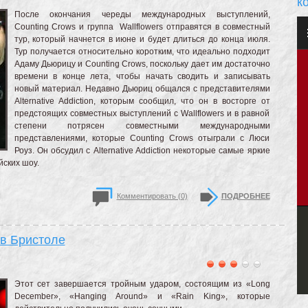
к
После окончания череды международных выступлений,
Counting Crows и группа Wallflowers отправятся в совместный
тур, который начнется в июне и будет длиться до конца июля.
Тур получается относительно коротким, что идеально подходит
Адаму Дьюрицу и Counting Crows, поскольку дает им достаточно
времени в конце лета, чтобы начать сводить и записывать
новый материал. Недавно Дьюриц общался с представителями
Alternative Addiction, которым сообщил, что он в восторге от
предстоящих совместных выступлений с Wallflowers и в равной
степени потрясен совместными международными
представлениями, которые Counting Crows отыграли с Люси
Роуз. Он обсудил с Alternative Addiction некоторые самые яркие
ских шоу.
Комментировать (0)
ПОДРОБНЕЕ
 в Бристоле
Этот сет завершается тройным ударом, состоящим из «Long
December», «Hanging Around» и «Rain King», которые