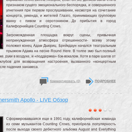
признаком сущего эмоционального беспорядка, и совершенного
угнетения при первом прослушивании, несмотря на сочетание
концерта, уикенда, и жителей Глазго, принимающих групповую
ванну с пивом и серотонином…До прибытия в город
Калифорнийцев Counting Crows.
Загроможденная площадка вокруг сцены, привычная
непринужденная атмосфера отрешенности- всему этому
положил конец Адам Дьюриц. Брейкдаун начался театральным
прыжком Адама на песне Round Here. В толпе эмо был полный
ке, руки в воздухе, и «поддержка» бэк-вокалом. Хотя в паре шагов от
клубов для возвращения настроения, вызванного «концертным
сле падения занавеса.
Комментировать (0)
ПОДРОБНЕЕ
rsmith Apollo - LIVE Обзор
Сформировавшаяся еще в 1991 году, калифорнийская команда
из семи музыкантов Counting Crows, приобрела популярность
после выхода своего дебютного альбома August and Everything