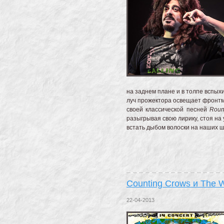
на заднем плане и в толпе вспы
луч прожектора освещает фронтме
своей классической песней
Roun
разыгрывая свою лирику, стоя на
встать дыбом волоски на наших ш
Counting Crows и The W
22-04-2013