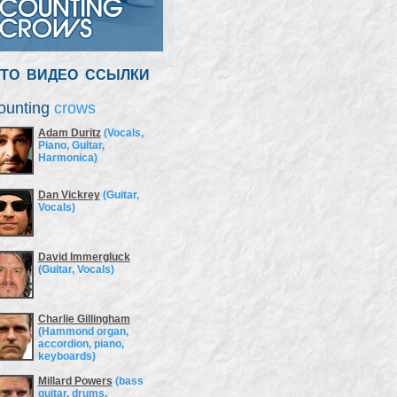
ТО
ВИДЕО
ССЫЛКИ
ounting
crows
Adam Duritz
(Vocals,
Piano, Guitar,
Harmonica)
Dan Vickrey
(Guitar,
Vocals)
David Immergluck
(Guitar, Vocals)
Charlie Gillingham
(Hammond organ,
accordion, piano,
keyboards)
Millard Powers
(bass
guitar, drums,