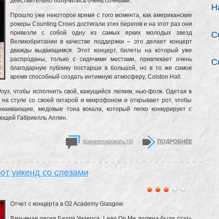
действительно получились очень сочными.
Н
Прошло уже некоторое время с того момента, как американские
рокеры Counting Crows достигали этих берегов и на этот раз они
привезли с собой одну из самых ярких молодых звезд
C
Великобритании в качестве поддержки – это делает концерт
дважды выдающимся. Этот концерт, билеты на который уже
распроданы, только с сидячими местами, привлекает очень
C
благодарную публику постарше в большой, но в то же самое
время способный создать интимную атмосферу, Colston Hall.
оуз, чтобы исполнить свой, кажущийся легким, нью-фолк. Одетая в
 на стуле со своей гитарой и микрофоном и открывает рот, чтобы
каивающие, медовые тона вокала, который легко конкурирует с
ающей Габриелль Аплин.
Комментировать (0)
ПОДРОБНЕЕ
ют уикенд со слезами
Отчет с концерта в O2 Academy Glasgow
Взрывная песня Билла Уизерса, Lean On Me должна была стать