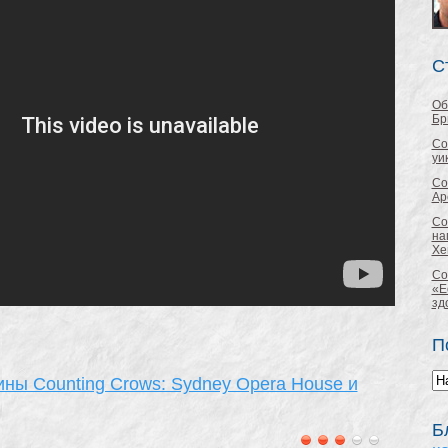
С
Об
Бр
Co
уи
Co
Ap
Co
на
Хе
Co
«E
зд
П
ы Counting Crows: Sydney Opera House и
Б