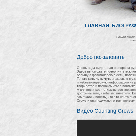
ГЛАВНАЯ
БИОГРА
Самая важная
хотел
Добро пожаловать
Очень рада видеть вас на первом ру
Здесь вы сможете почерпнуть всю ин
большую фотогалерею в сети, полезн
Те, кто хоть чуть-чуть знакомы с му
и небезынтересную информацию на раз
творчестве и познакомиться поближе
А для новичков - открыты все гориз
достойны того, чтобы их заметили. В
замечали и понять, что это нечто оче
Crows и они подумают о том, почему 
Видео Counting Crows