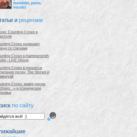
mandolin, piano,
vocals)
татьи и
рецензии
зор: Counting Crows в
истоле
unting Crows начинают
кенд со слезами
unting Crows в Hammersmith
ollo - LIVE Обзор
unting Crows в процессе
писания песен, The Stones и
мингуэй
utning Crows: кавер-песни,
choes…» и психическое
оровье
оиск
по сайту
лижайшие