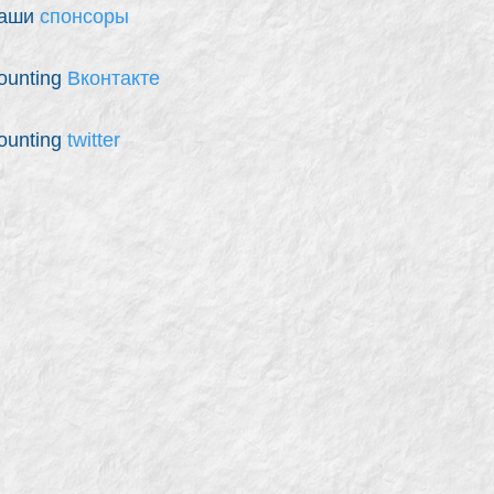
аши
спонсоры
ounting
Вконтакте
ounting
twitter