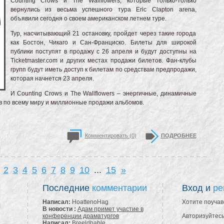
Counting Crows и The Wallflowers, которые только-только
вернулись из весьма успешного тура Eric Clapton arena,
объявили сегодня о своем американском летнем туре.
Тур, насчитывающий 21 остановку, пройдет через такие города
как Бостон, Чикаго и Сан-Франциско. Билеты для широкой
публики поступят в продажу с 26 апреля и будут доступны на
Ticketmaster.com и других местах продажи билетов. Фан-клубы
групп будут иметь доступ к билетам по средствам предпродажи,
которая начнется 23 апреля.
И Counting Crows и The Wallflowers – энергичные, динамичные
в по всему миру и миллионные продажи альбомов.
Комментировать (0)
ПОДРОБНЕЕ
2
3
4
5
6
7
8
9
10
...
15
»
Последние
комментарии
Вход и
ре
Написал:
HoattenoHag
Хотите поучав
В новости :
Адам примет участие в
конференции драматургов
Авторизуйтесь
Написал:
Breeldbable